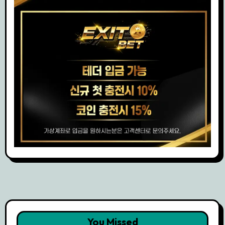
You Missed