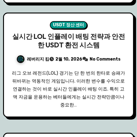
USDT 정산 센터
실시간 LOL 인플레이 배팅 전략과 안전
한 USDT 환전 시스템
레버리지 킴
2월 10, 2026
No Comments
리그 오브 레전드(LOL) 경기는 단 한 번의 한타로 승패가
뒤바뀌는 역동적인 게임입니다. 이러한 변수를 수익으로
연결하는 것이 바로 실시간 인플레이 배팅 이죠. 특히 고
액 자금을 운용하는 베터들에게는 실시간 전략만큼이나
중요한…