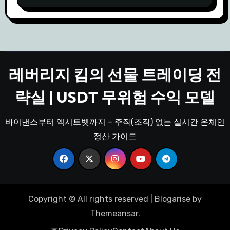
레버리지 킴의 선물 트레이딩 전
략실 | USDT 무위험 수익 모델
바이낸스부터 엑시트벳까지 – 주작(조작) 없는 실시간 온체인
정산 가이드
Copyright © All rights reserved
|
Blogarise
by
Themeansar
.